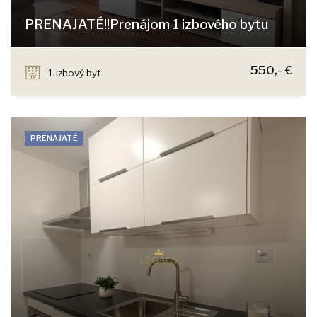
PRENAJATÉ!!Prenájom 1 izbového bytu
Šusteková, Bratislava - Petržalka
550,- €
1-izbový byt
PRENAJATÉ