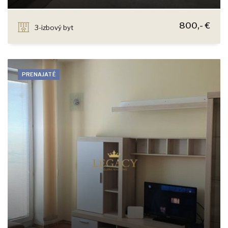
Jána Ondruša, Stupava
800,- €
3-izbový byt
PRENAJATÉ