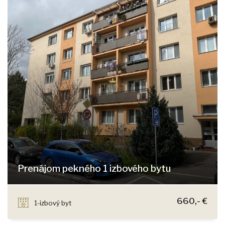
Prenájom pekného 1 izbového bytu
Kadnárová 9, Bratislava - Krasňany
660,- €
1-izbový byt