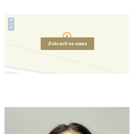
+
−
Zobraziť na mape