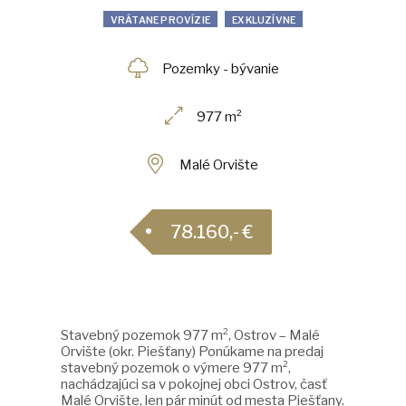
VRÁTANE PROVÍZIE
EXKLUZÍVNE
Pozemky - bývanie
977 m²
Malé Orvište
78.160,- €
Stavebný pozemok 977 m², Ostrov – Malé
Orvište (okr. Piešťany) Ponúkame na predaj
stavebný pozemok o výmere 977 m²,
nachádzajúci sa v pokojnej obci Ostrov, časť
Malé Orvište, len pár minút od mesta Piešťany.