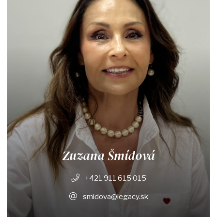
Zuzana Šmídová
+421 911 615 015
smidova@legacy.sk