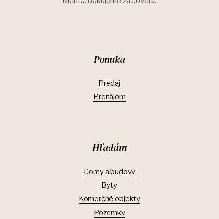
klienta. Ďakujeme za dôveru.
Ponuka
Predaj
Prenájom
Hľadám
Domy a budovy
Byty
Komerčné objekty
Pozemky