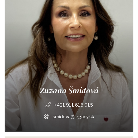
Zuzana Šmídová
+421 911 615 015
smidova@legacy.sk