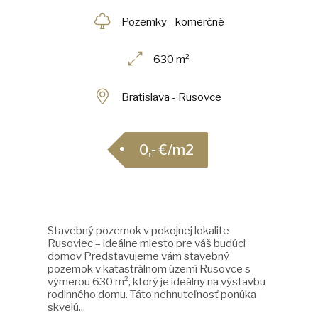
Pozemky - komerčné
630 m²
Bratislava - Rusovce
0,- €/m2
Stavebný pozemok v pokojnej lokalite
Rusoviec – ideálne miesto pre váš budúci
domov Predstavujeme vám stavebný
pozemok v katastrálnom území Rusovce s
výmerou 630 m², ktorý je ideálny na výstavbu
rodinného domu. Táto nehnuteľnosť ponúka
skvelú...