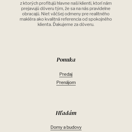
z ktorých profitujú hlavne naši klienti, ktorí nám
prejavujú dôveru tým, že sa na nás pravidelne
obracajú. Niet väčšej odmeny pre realitného
makléra ako kvalitná referencia od spokojného
klienta. Ďakujeme za dôveru.
Ponuka
Predaj
Prenájom
Hľadám
Domy a budovy