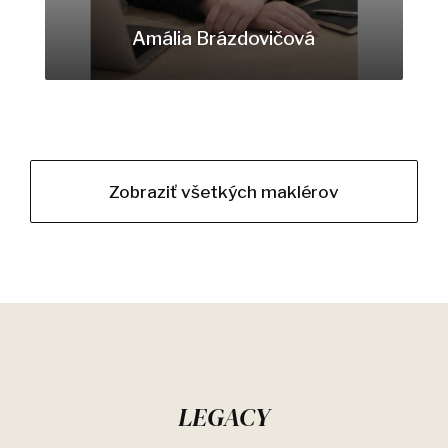
Amália Brázdovičová
brazdovicova@legacy.sk
+421903215426
Zobraziť všetkých maklérov
LEGACY