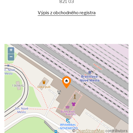
821 03
Výpis z obchodného registra
+
−
©
OpenStreetMap
contributors