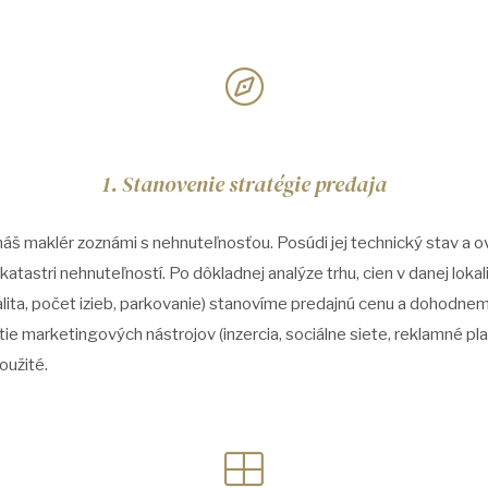
1. Stanovenie stratégie predaja
š maklér zoznámi s nehnuteľnosťou. Posúdi jej technický stav a over
a katastri nehnuteľností. Po dôkladnej analýze trhu, cien v danej loka
lita, počet izieb, parkovanie) stanovíme predajnú cenu a dohodne
tie marketingových nástrojov (inzercia, sociálne siete, reklamné pla
oužité.