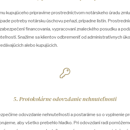
jmu kupujúceho pripravíme prostredníctvom notárskeho úradu zmlu
rípade potreby notársku úschovu peňazí, prípadne listín. Prostred
 zabezpečení financovania, vypracovaní znaleckého posudku a po
teľností. Snažíme sa klientov odbremeniť od administratívnych úk
redávajúcich alebo kupujúcich.
5. Protokolárne odovzdanie nehnuteľnosti
zpečíme odovzdanie nehnuteľnosti a postaráme so o vyplnenie pro
rujeme, aby všetko prebehlo hladko. Pri odovzdaní radi pomôžeme 