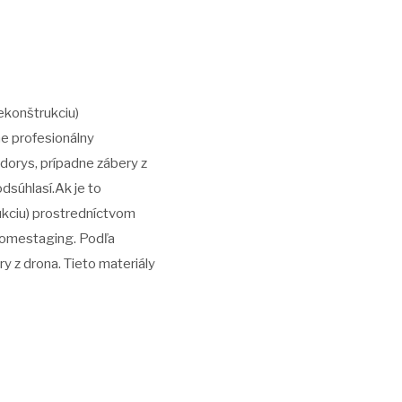
ekonštrukciu)
e profesionálny
dorys, prípadne zábery z
dsúhlasí.Ak je to
ukciu) prostredníctvom
 homestaging. Podľa
y z drona. Tieto materiály