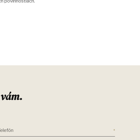
h povinnostiach.
 vám.
Telefón