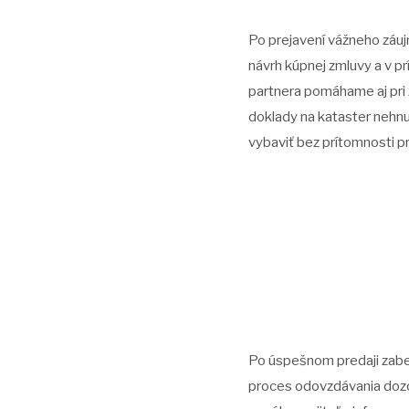
Po prejavení vážneho záu
návrh kúpnej zmluvy a v p
partnera pomáhame aj pri
doklady na kataster nehnu
vybaviť bez prítomnosti p
Po úspešnom predaji zabe
proces odovzdávania dozo