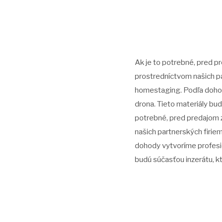
Ak je to potrebné, pred p
prostredníctvom našich pa
homestaging. Podľa dohody
drona. Tieto materiály bud
potrebné, pred predajom z
našich partnerských firie
dohody vytvoríme profesio
budú súčasťou inzerátu, k