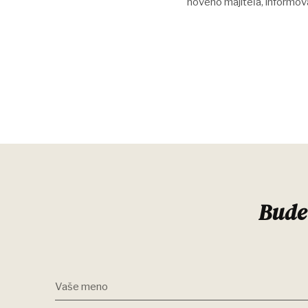
nového majiteľa, informo
Bude
Vaše meno