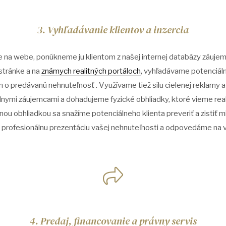
3. Vyhľadávanie klientov a inzercia
 na webe, ponúkneme ju klientom z našej internej databázy záuje
stránke a na
známych realitných portáloch
, vyhľadávame potenciálny
o predávanú nehnuteľnosť . Využívame tiež silu cielenej reklamy a 
ymi záujemcami a dohadujeme fyzické obhliadky, ktoré vieme reali
nou obhliadkou sa snažíme potenciálneho klienta preveriť a zistiť m
profesionálnu prezentáciu vašej nehnuteľnosti a odpovedáme na v
4. Predaj, financovanie a právny servis