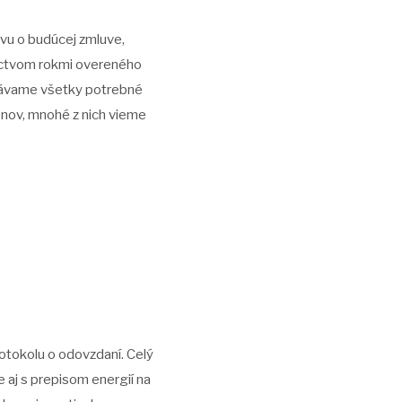
vu o budúcej zmluve,
níctvom rokmi overeného
dávame všetky potrebné
onov, mnohé z nich vieme
tokolu o odovzdaní. Celý
aj s prepisom energií na