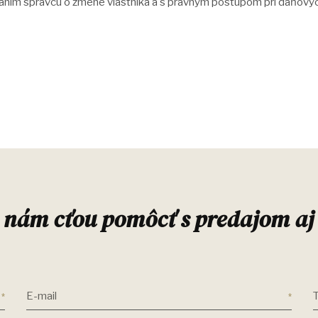
vaním správcu o zmene vlastníka a s právnym postupom pri daňovýc
 nám cťou pomôcť s predajom aj
E-mail