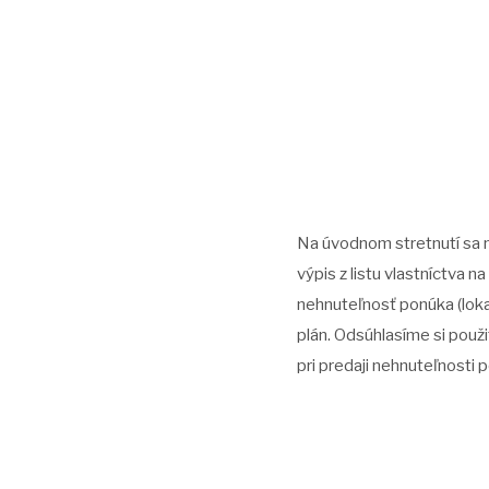
Na úvodnom stretnutí sa ná
výpis z listu vlastníctva n
nehnuteľnosť ponúka (loka
plán. Odsúhlasíme si použi
pri predaji nehnuteľnosti p