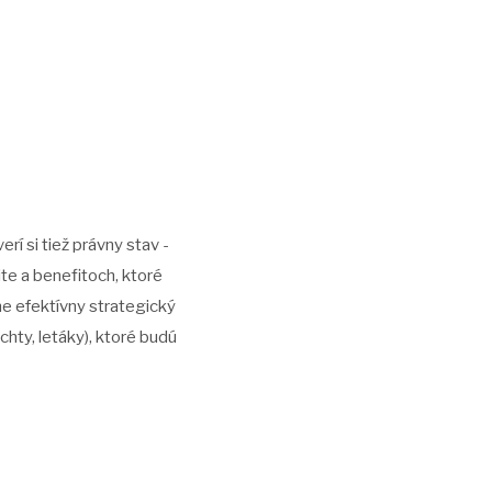
í si tiež právny stav -
lite a benefitoch, ktoré
me efektívny strategický
chty, letáky), ktoré budú