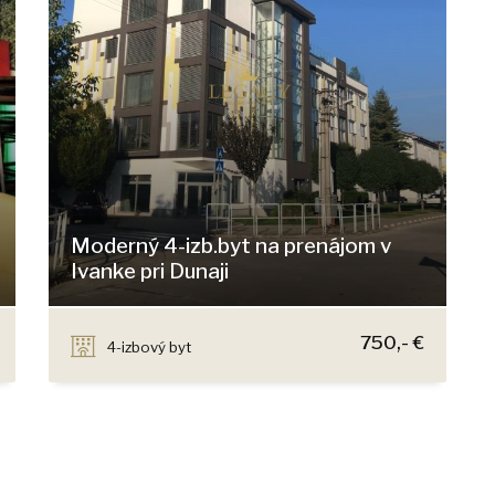
Moderný 4-izb.byt na prenájom v
Ivanke pri Dunaji
SNP, Ivanka pri Dunaji
750,- €
4-izbový byt