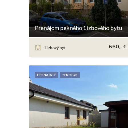
Prenájom pekného 1 izbového bytu
Kadnárová 9, Bratislava - Krasňany
660,- €
1-izbový byt
PRENAJATÉ
+ENERGIE