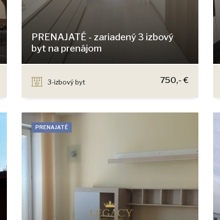
PRENAJATÉ - zariadený 3 izbový
byt na prenájom
Kazanská, Bratislava - Podunajské Biskupice
750,- €
3-izbový byt
PRENAJATÉ