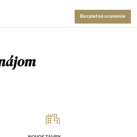
Bezplatné ocenenie
enájom