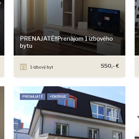
PRENAJATÉ!!Prenájom 1 izbového
bytu
Šusteková, Bratislava - Petržalka
550,- €
1-izbový byt
PRENAJATÉ
+ENERGIE