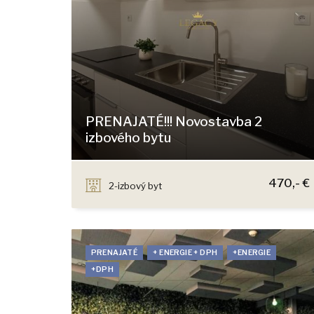
PRENAJATÉ!!! Novostavba 2
izbového bytu
Čučoriedková, Bratislava - Vrakuňa
470,- €
2-izbový byt
PRENAJATÉ
+ ENERGIE + DPH
+ENERGIE
+DPH