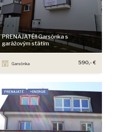
PRENAJATÉ!! Garsónka s
garážovým státím
Bernolákovská, Ivanka pri Dunaji
590,- €
Garsónka
PRENAJATÉ
+ENERGIE