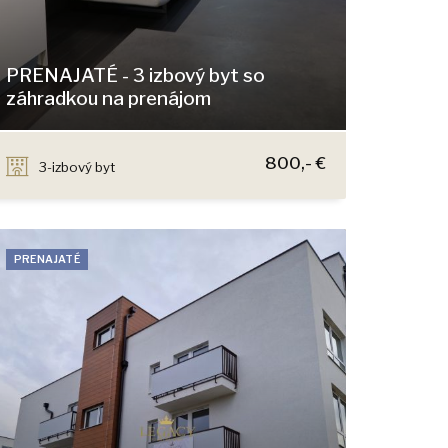
PRENAJATÉ - 3 izbový byt so
záhradkou na prenájom
Jána Ondruša, Stupava
800,- €
3-izbový byt
PRENAJATÉ