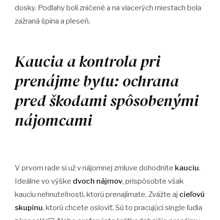
dosky. Podlahy boli zničené a na viacerých miestach bola
zažraná špina a pleseň.
Kaucia a kontrola pri
prenájme bytu: ochrana
pred škodami spôsobenými
nájomcami
V prvom rade si už v nájomnej zmluve dohodnite
kauciu
.
Ideálne vo výške
dvoch nájmov
, prispôsobte však
kauciu nehnuteľnosti, ktorú prenajímate. Zvážte aj
cieľovú
skupinu
, ktorú chcete osloviť. Sú to pracujúci single ľudia