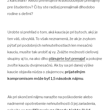
z kancelárií? Alebo preferujete krátkodobejšie prenájmy
pre študentov? Či by ste radšej prenajímali dlhodobo
rodine s deťmi?
Urobte si prehľad o tom, aká kaucia je pri bytoch, aký je
ten váš, obvyklá. To však neznamená, že ak je zvykom
pýtať pri podobných nehnuteľnostiach len mesačnú
kauciu, musíte tak urobiť aj vy. Zvážte možnosti cieľovej
skupiny aj to, na ako dlho
plánujete byt prenajať
a pokojne
zvoľte kauciu dvojmesačnú. Ak by sa pri danej výške
kaucie objavila núdza o záujemcov,
prijateľným
kompromisom môže byť 1,5 násobok nájmu
.
Ak pri skončení nájmu narazíte na poškodenie alebo
nadmerné opotrebenie nehnuteľnosti či jej zariadenia,