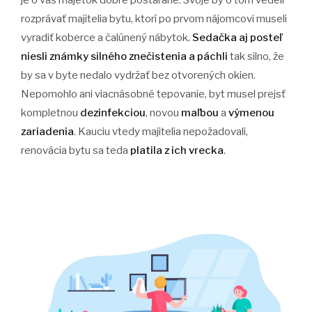
je o váš majetok dobre postarané. Svoje by o tom vedeli
rozprávať majitelia bytu, ktorí po prvom nájomcovi museli
vyradiť koberce a čalúnený nábytok.
Sedačka aj posteľ
niesli známky silného znečistenia a páchli
tak silno, že
by sa v byte nedalo vydržať bez otvorených okien.
Nepomohlo ani viacnásobné tepovanie, byt musel prejsť
kompletnou
dezinfekciou
, novou
maľbou
a
výmenou
zariadenia
. Kauciu vtedy majitelia nepožadovali,
renovácia bytu sa teda
platila z ich vrecka
.