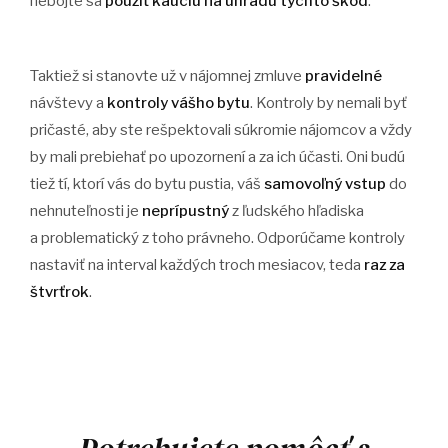
nebojte sa
použiť kauciu na úhradu týchto škôd
.
Taktiež si stanovte už v nájomnej zmluve
pravidelné
návštevy a
kontroly vášho bytu
. Kontroly by nemali byť
pričasté, aby ste rešpektovali súkromie nájomcov a vždy
by mali prebiehať po upozornení a za ich účasti. Oni budú
tiež tí, ktorí vás do bytu pustia, váš
samovoľný vstup
do
nehnuteľnosti je
neprípustný
z ľudského hľadiska
a problematický z toho právneho. Odporúčame kontroly
nastaviť na interval každých troch mesiacov, teda
raz za
štvrťrok
.