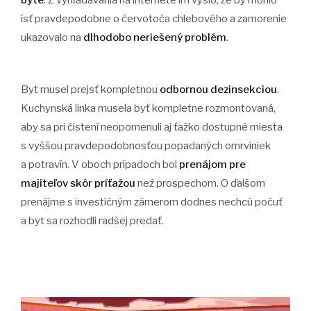
byte
. Z vyhľadávania na internete im vyšlo, že by mohlo
ísť pravdepodobne o červotoča chlebového a zamorenie
ukazovalo na
dlhodobo neriešený problém
.
Byt musel prejsť kompletnou
odbornou dezinsekciou
.
Kuchynská linka musela byť kompletne rozmontovaná,
aby sa pri čistení neopomenuli aj ťažko dostupné miesta
s vyššou pravdepodobnosťou popadaných omrviniek
a potravín. V oboch prípadoch bol
prenájom pre
majiteľov skôr príťažou
než prospechom. O ďalšom
prenájme s investičným zámerom dodnes nechcú počuť
a byt sa rozhodli radšej predať.