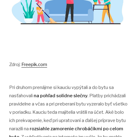
Zdroj:
Freepik.com
Pri druhom prenájme si kauciu vypýtali a do bytu sa
nasťahovali
na pohľad solídne slečny
. Platby prichádzali
pravidelne a včas a pri preberaní bytu vyzeralo byť všetko
v poriadku. Kauciu teda majitelia vrátili na účet. Aké bolo
ich prekvapenie, keď pri upratovaní a ďalšej príprave bytu
narazili na
rozsiahle zamorenie chrobáčikmi po celom