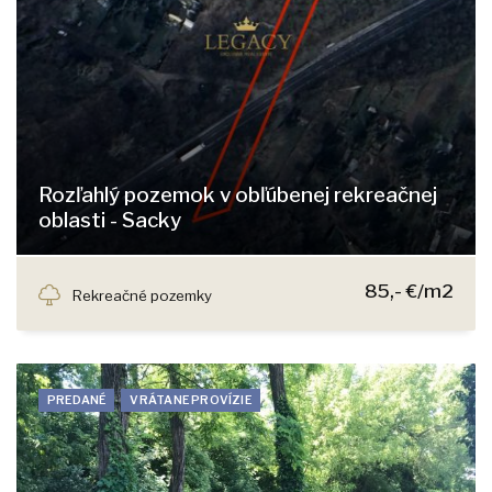
Rozľahlý pozemok v obľúbenej rekreačnej
oblasti - Sacky
Sacky, Bernolákovo
85,- €/m2
Rekreačné pozemky
PREDANÉ
VRÁTANE PROVÍZIE