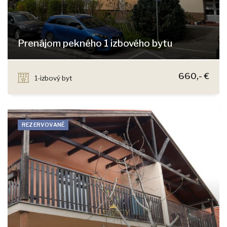
Prenájom pekného 1 izbového bytu
Kadnárová 9, Bratislava - Krasňany
660,- €
1-izbový byt
REZERVOVANÉ