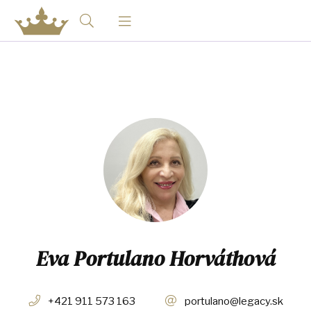
Eva Portulano Horváthová
+421 911 573 163
portulano@legacy.sk