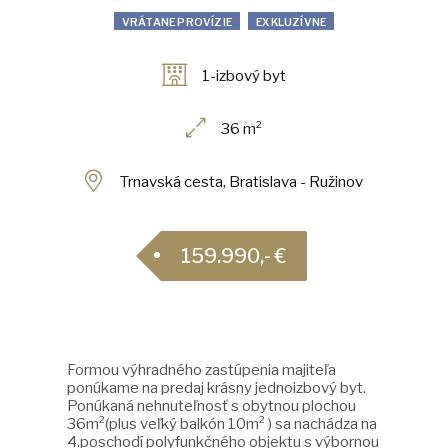
VRÁTANE PROVÍZIE
EXKLUZÍVNE
1-izbový byt
36 m²
Trnavská cesta, Bratislava - Ružinov
159.990,- €
Formou výhradného zastúpenia majiteľa
ponúkame na predaj krásny jednoizbový byt.
Ponúkaná nehnuteľnosť s obytnou plochou
36m²(plus veľký balkón 10m² ) sa nachádza na
4.poschodí polyfunkčného objektu s výbornou