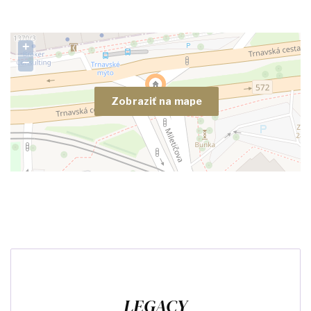
+
−
Zobraziť na mape
LEGACY