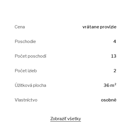
Cena
vrátane provízie
Poschodie
4
Počet poschodí
13
Počet izieb
2
Úžitková plocha
36 m²
Vlastníctvo
osobné
Zobraziť všetky