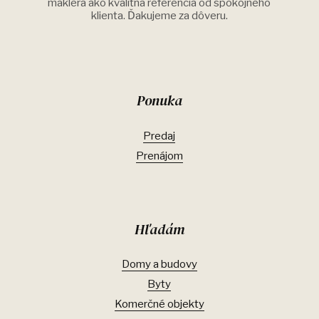
makléra ako kvalitná referencia od spokojného
klienta. Ďakujeme za dôveru.
Ponuka
Predaj
Prenájom
Hľadám
Domy a budovy
Byty
Komerčné objekty