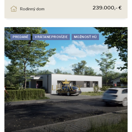
Jastrabia, Chorvátsky Grob
239.000,- €
Rodinný dom
PREDANÉ
VRÁTANE PROVÍZIE
MOŽNOSŤ HÚ