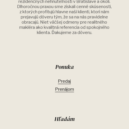
rezidenčných nehnuteľností v Bratislave a okolí.
Dlhoročnou praxou sme získali cenné skúsenosti,
z ktorých profitujú hlavne naši klienti, ktorí nám
prejavujú dôveru tým, že sa na nás pravidelne
obracajú. Niet väčšej odmeny pre realitného
makléra ako kvalitná referencia od spokojného
klienta. Ďakujeme za dôveru.
Ponuka
Predaj
Prenájom
Hľadám