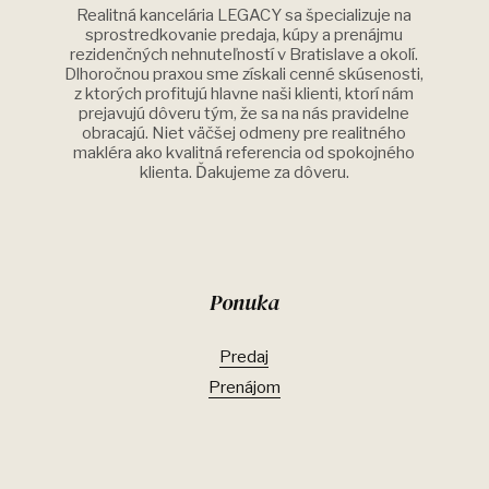
Realitná kancelária LEGACY sa špecializuje na
sprostredkovanie predaja, kúpy a prenájmu
rezidenčných nehnuteľností v Bratislave a okolí.
Dlhoročnou praxou sme získali cenné skúsenosti,
z ktorých profitujú hlavne naši klienti, ktorí nám
prejavujú dôveru tým, že sa na nás pravidelne
obracajú. Niet väčšej odmeny pre realitného
makléra ako kvalitná referencia od spokojného
klienta. Ďakujeme za dôveru.
Ponuka
Predaj
Prenájom