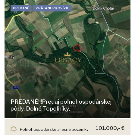
PREDANÉ
VRÁTANE PROVÍZIE
PREDANÉ!!!Predaj poľnohospodárskej
pôdy, Dolné Topoľníky,
Dolné Topoľníky, Topoľníky
101.000,- €
Poľnohospodárske a lesné pozemky