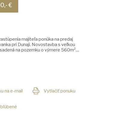
0,- €
astúpenia majiteľa ponúka na predaj
nka pri Dunaji. Novostavba s veľkou
osadená na pozemku o výmere 560m²....
u na e-mail
Vytlačiť ponuku
obľúbené