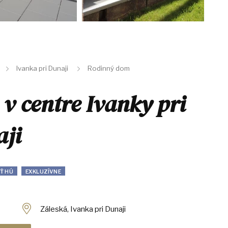
Ivanka pri Dunaji
Rodinný dom
 centre Ivanky pri
ji
Ť HÚ
EXKLUZÍVNE
Záleská, Ivanka pri Dunaji