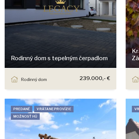
Kr
Rodinný dom s tepelným čerpadlom
Zá
Jastrabia, Chorvátsky Grob
239.000,- €
Rodinný dom
PREDANÉ
VRÁTANE PROVÍZIE
VR
MOŽNOSŤ HÚ