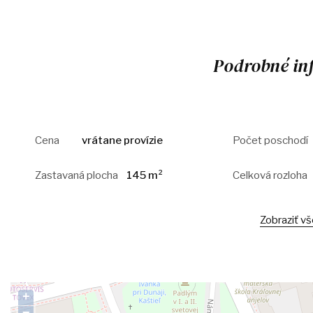
Podrobné in
Cena
vrátane provízie
Počet poschodí
Zastavaná plocha
145 m²
Celková rozloha
Zobraziť v
+
−