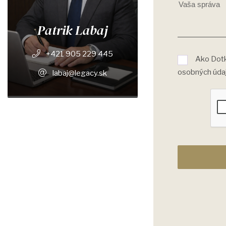
Patrik Labaj
+421 905 229 445
Ako Dotk
osobných úda
labaj@legacy.sk