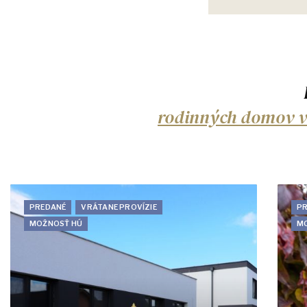
rodinných domov v l
PREDANÉ
VRÁTANE PROVÍZIE
P
MOŽNOSŤ HÚ
M