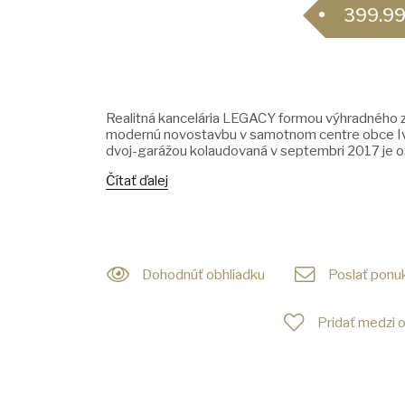
399.99
Realitná kancelária LEGACY formou výhradného z
modernú novostavbu v samotnom centre obce Iva
dvoj-garážou kolaudovaná v septembri 2017 je 
Čítať ďalej
Dohodnúť obhliadku
Poslať ponuk
Pridať medzi 