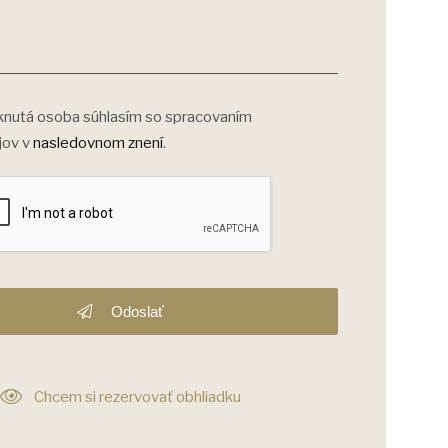
nutá osoba súhlasím so spracovaním
jov v
nasledovnom znení
.
Odoslať
Chcem si rezervovať obhliadku