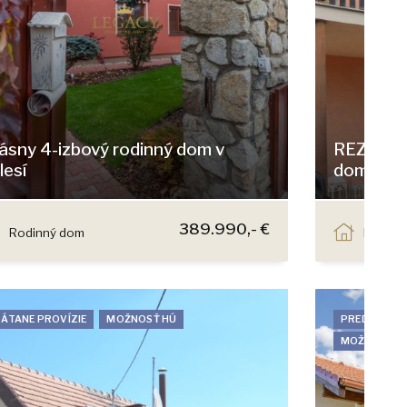
ásny 4-izbový rodinný dom v
REZERVOV
lesí
dom s dvo
Zálesie
Pekná, Du
389.990,- €
Rodinný dom
Rodinn
ÁTANE PROVÍZIE
MOŽNOSŤ HÚ
PREDANÉ
MOŽNOSŤ H