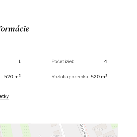
formácie
1
Počet izieb
4
520 m²
Rozloha pozemku
520 m²
šetky