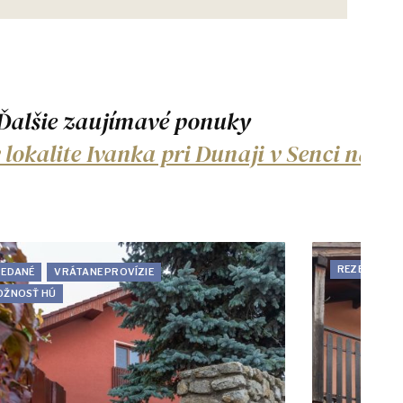
Ďalšie zaujímavé ponuky
okalite Ivanka pri Dunaji v Senci na pr
REZERVOVA
REDANÉ
VRÁTANE PROVÍZIE
OŽNOSŤ HÚ