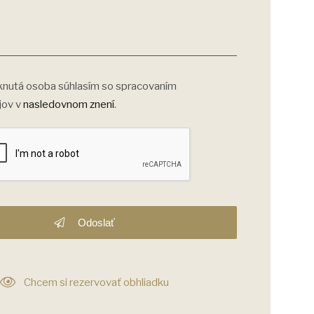
nutá osoba súhlasím so spracovaním
jov v
nasledovnom znení
.
Odoslať
Chcem si rezervovať obhliadku