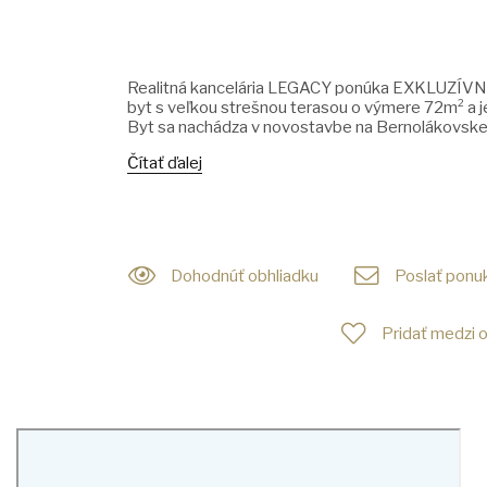
Realitná kancelária LEGACY ponúka EXKLUZÍV
byt s veľkou strešnou terasou o výmere 72m² a
Byt sa nachádza v novostavbe na Bernolákovskej ul
Čítať ďalej
Dohodnúť obhliadku
Poslať ponuk
Pridať medzi 