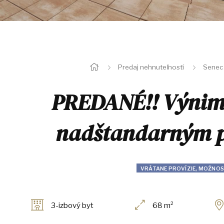
Predaj nehnuteľností
Senec
PREDANÉ!! Výnimo
nadštandarným p
VRÁTANE PROVÍZIE, MOŽNOS
3-izbový byt
68 m²