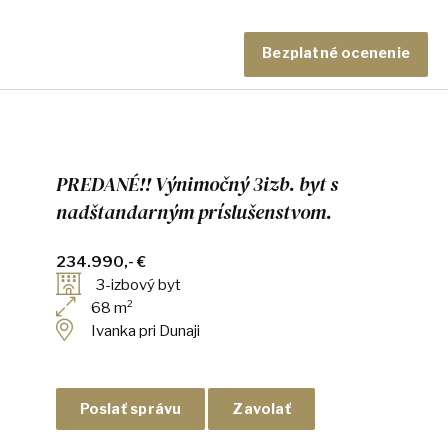
Bezplatné ocenenie
PREDANÉ!! Výnimočný 3izb. byt s
nadštandarným príslušenstvom.
234.990,- €
3-izbový byt
68 m²
Ivanka pri Dunaji
Poslať správu
Zavolať