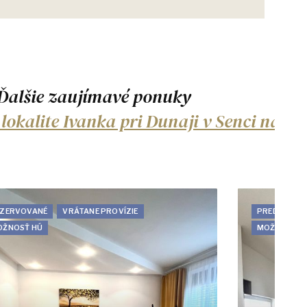
Ďalšie zaujímavé ponuky
lokalite Ivanka pri Dunaji v Senci na pr
EZERVOVANÉ
VRÁTANE PROVÍZIE
PREDANÉ
OŽNOSŤ HÚ
MOŽNOSŤ H