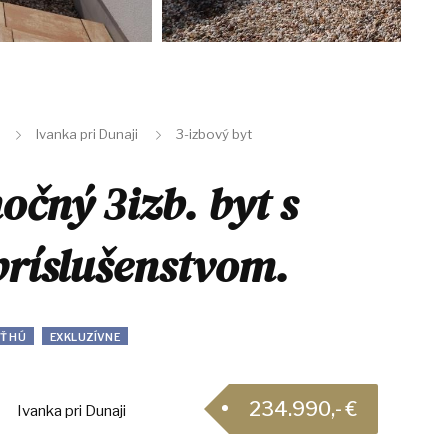
Ivanka pri Dunaji
3-izbový byt
čný 3izb. byt s
ríslušenstvom.
Ť HÚ
EXKLUZÍVNE
234.990,- €
Ivanka pri Dunaji