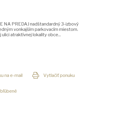
NE NA PREDAJ nadštandardný 3-izbový
 jedným vonkajším parkovacím miestom.
ici atraktívnej lokality obce...
u na e-mail
Vytlačiť ponuku
obľúbené