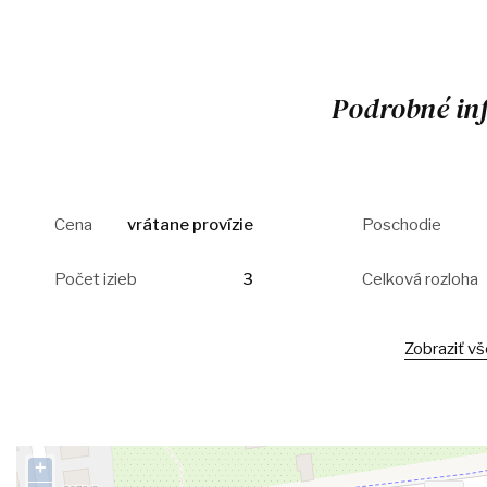
Podrobné in
Cena
vrátane provízie
Poschodie
Počet izieb
3
Celková rozloha
Zobraziť v
+