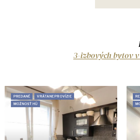
3-izbových bytov v 
PREDANÉ
VRÁTANE PROVÍZIE
R
MOŽNOSŤ HÚ
M