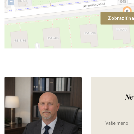
−
Zobraziť n
Ne
Vaše meno