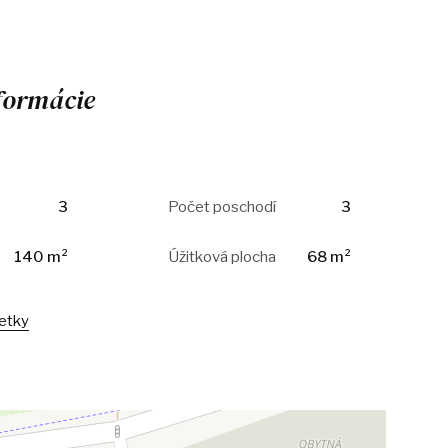
formácie
3
Počet poschodí
3
140 m²
Úžitková plocha
68 m²
šetky