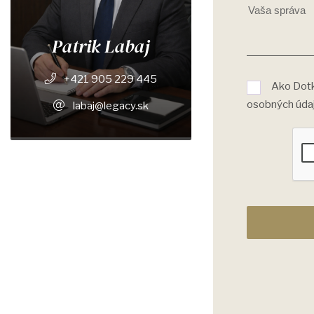
Patrik Labaj
+421 905 229 445
Ako Dotk
osobných úda
labaj@legacy.sk