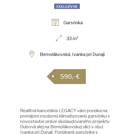
EXKLUZÍVNE
Garsónka
33 m²
Bernolákovská, Ivanka pri Dunaji
590,- €
Realitná kancelária LEGACY vám ponúka na
prenájom modernú klimatizovanú garsónku v
novostavbe práve skolaudovaného projektu
Dubová alej na Bernolákovskej ulici v obci
Ivanka pri Dunaji. Ponúkaná garsónka s