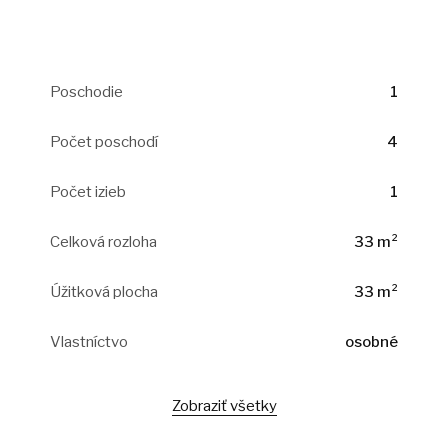
Poschodie
1
Počet poschodí
4
Počet izieb
1
Celková rozloha
33 m²
Úžitková plocha
33 m²
Vlastníctvo
osobné
Zobraziť všetky