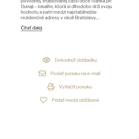
pôvodnej, etablovanej časti obce Ivanka pri
Dunaji – lokalite, ktorá si dlhodobo drží svoju
hodnotu a patrí medzi najstabilnejšie
rezidenčné adresy v okolí Bratislavy....
Čítať ďalej
Dohodnúť obhliadku
Poslať ponuku na e-mail
Vytlačiť ponuku
Pridať medzi obľúbené