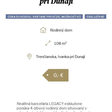
pri Dunaji
CENA DOHODOU, VRÁTANE PROVÍZIE, MOŽNOSŤ HÚ
EXKLUZÍVNE
Rodinný dom
108 m²
Trenčianska, Ivanka pri Dunaji
0,- €
Realitná kancelária LEGACY exkluzívne
ponúka 4-izbový rodinný dom situovaný v