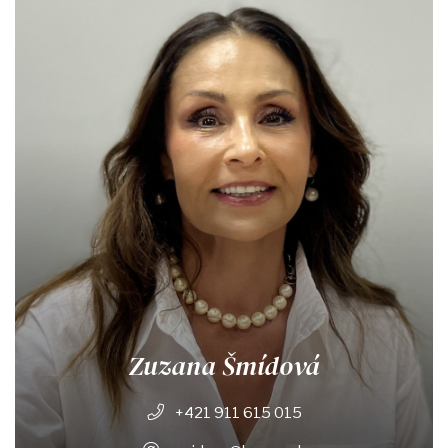
Zuzana Šmídová
+421 911 615 015