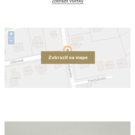
Zobraziť všetky
+
−
Zobraziť na mape