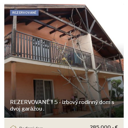
REZERVOVANÉ
REZERVOVANÉ !! 5 - izbový rodinný dom s
dvoj garážou .
Pekná, Dunajská Lužná
285.000,- €