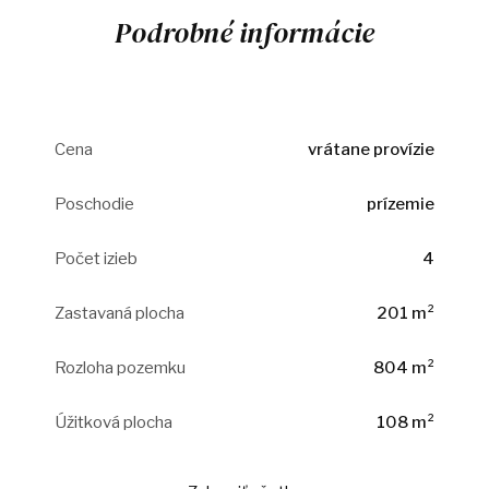
Podrobné informácie
Cena
vrátane provízie
Poschodie
prízemie
Počet izieb
4
Zastavaná plocha
201 m²
Rozloha pozemku
804 m²
Úžitková plocha
108 m²