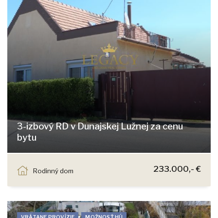
3-izbový RD v Dunajskej Lužnej za cenu
bytu
Miloslavovská, Dunajská Lužná
233.000,- €
Rodinný dom
VRÁTANE PROVÍZIE
MOŽNOSŤ HÚ