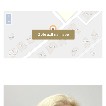
+
−
Zobraziť na mape