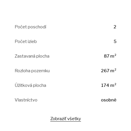
Počet poschodí
2
Počet izieb
5
Zastavaná plocha
87 m²
Rozloha pozemku
267 m²
Úžitková plocha
174 m²
Vlastníctvo
osobné
Zobraziť všetky