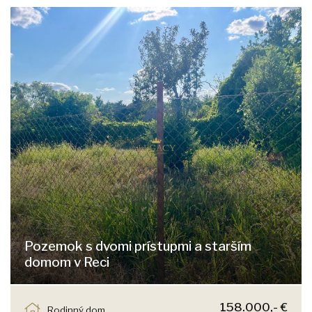
Pozemok s dvomi prístupmi a starším
domom v Reci
Reca
158.000,- €
Rodinný dom