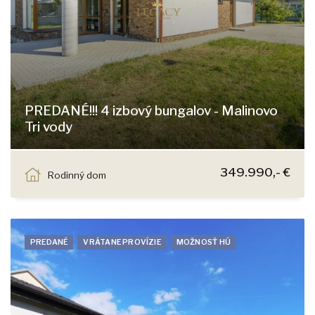
PREDANÉ!!! 4 izbový bungalov - Malinovo
Tri vody
Tymiánová, Most pri Bratislave
349.990,- €
Rodinný dom
PREDANÉ
VRÁTANE PROVÍZIE
MOŽNOSŤ HÚ