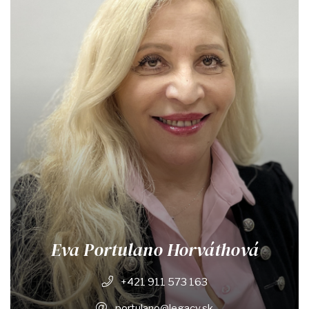
Eva Portulano Horváthová
+421 911 573 163
portulano@legacy.sk