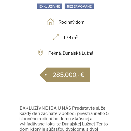
EXKLUZÍVNE
REZERVOVANÉ
Rodinný dom
174 m²
Pekná, Dunajská Lužná
285.000,- €
EXKLUZÍVNE IBA U NÁS Predstavte si, že
každý deň začínate v pohodlí priestranného 5-
izbového rodinného domu v krásnej a
vyhľadávanej lokalite Dunajskej Lužnej. Tento
dom, ktorý je súčasťou dvojdomu s dvoj