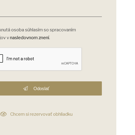
nutá osoba súhlasím so spracovaním
jov v
nasledovnom znení
.
Odoslať
Chcem si rezervovať obhliadku