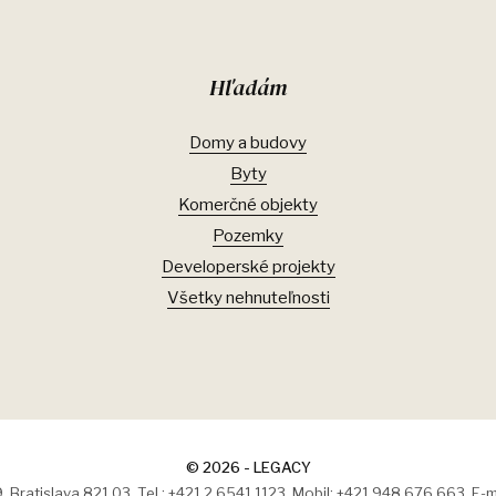
Hľadám
Domy a budovy
Byty
Komerčné objekty
Pozemky
Developerské projekty
Všetky nehnuteľnosti
© 2026 - LEGACY
 Bratislava 821 03, Tel.: +421 2 6541 1123, Mobil: +421 948 676 663, E-m