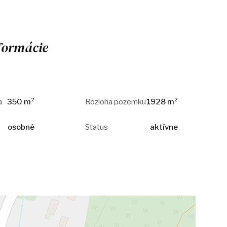
formácie
a
350 m²
Rozloha pozemku
1928 m²
osobné
Status
aktívne