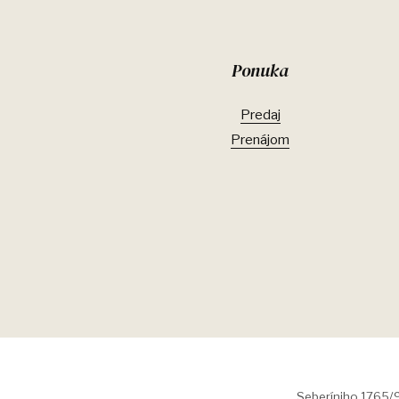
Ponuka
Predaj
Prenájom
Seberíniho 1765/9,