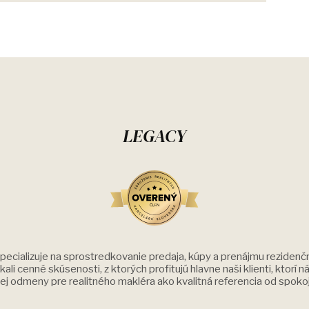
LEGACY
pecializuje na sprostredkovanie predaja, kúpy a prenájmu rezidenčn
ali cenné skúsenosti, z ktorých profitujú hlavne naši klienti, ktorí 
šej odmeny pre realitného makléra ako kvalitná referencia od spoko