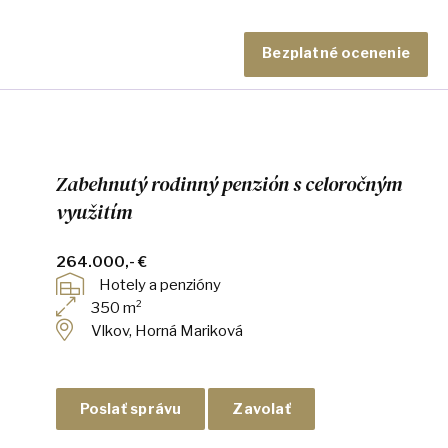
Bezplatné ocenenie
Zabehnutý rodinný penzión s celoročným
využitím
264.000,- €
Hotely a penzióny
350 m²
Vlkov, Horná Mariková
Poslať správu
Zavolať