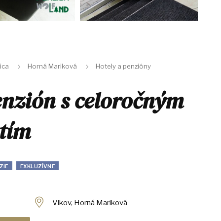
ica
Horná Mariková
Hotely a penzióny
nzión s celoročným
tím
ZIE
EXKLUZÍVNE
Vlkov, Horná Mariková