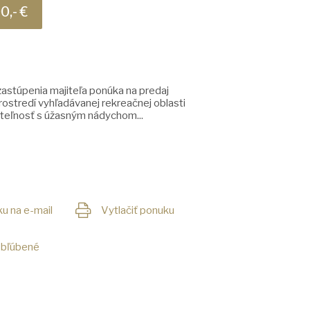
0,- €
astúpenia majiteľa ponúka na predaj
ostredí vyhľadávanej rekreačnej oblasti
teľnosť s úžasným nádychom...
u na e-mail
Vytlačiť ponuku
obľúbené