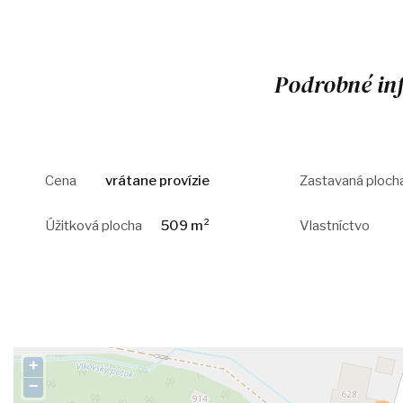
Podrobné in
Cena
vrátane provízie
Zastavaná ploch
Úžitková plocha
509 m²
Vlastníctvo
+
−