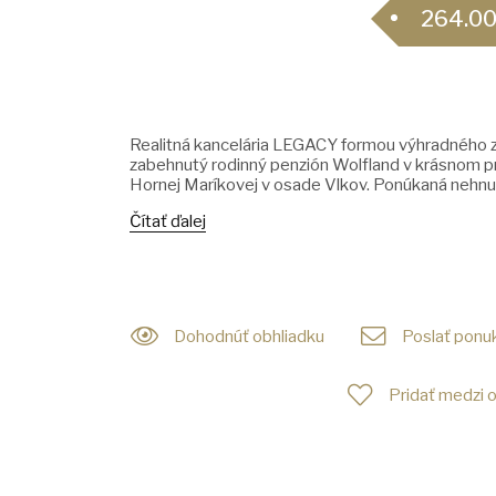
264.00
Realitná kancelária LEGACY formou výhradného z
zabehnutý rodinný penzión Wolfland v krásnom pr
Hornej Maríkovej v osade Vlkov. Ponúkaná nehnu
Čítať ďalej
Dohodnúť obhliadku
Poslať ponuk
Pridať medzi 