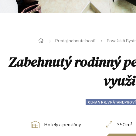
Predaj nehnuteľností
Považská Bystr
Zabehnutý rodinný pe
využi
CENA V RK, VRÁTANE PROVÍ
Hotely a penzióny
350 m²