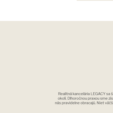
Realitná kancelária LEGACY sa š
okolí. Dlhoročnou praxou sme získ
nás pravidelne obracajú. Niet väč