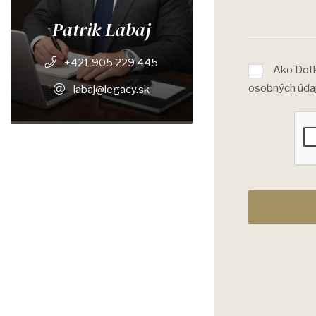
Patrik Labaj
+421 905 229 445
Ako Dotk
osobných úda
labaj@legacy.sk