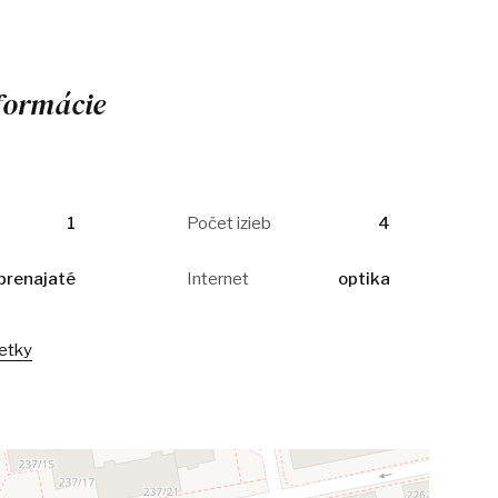
formácie
1
Počet izieb
4
prenajaté
Internet
optika
šetky