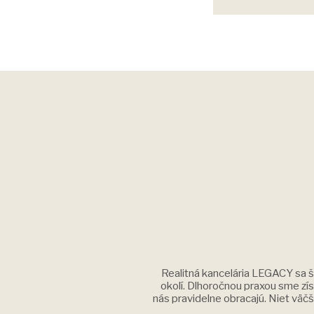
Realitná kancelária LEGACY sa š
okolí. Dlhoročnou praxou sme získ
nás pravidelne obracajú. Niet väč