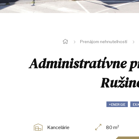
Prenájom nehnuteľností
Administratívne pr
Ružin
+ENERGIE
EX
Kancelárie
80 m²