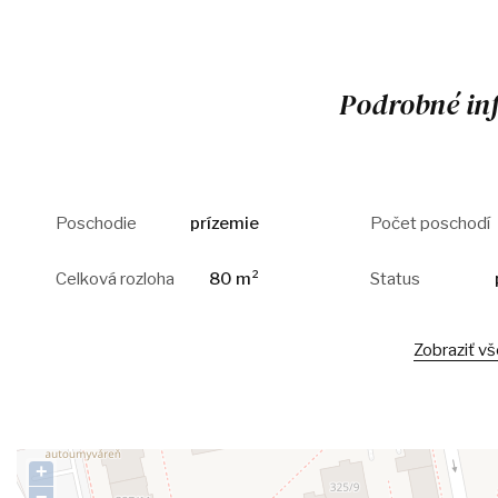
Podrobné in
Poschodie
prízemie
Počet poschodí
Celková rozloha
80 m²
Status
Zobraziť v
+
−