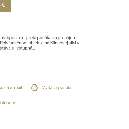
- €
astúpenia majiteľa ponúka na prenájom
 Polyfunkčnom objekte na Klincovej ulici v
táva s : vstupná...
u na e-mail
Vytlačiť ponuku
obľúbené