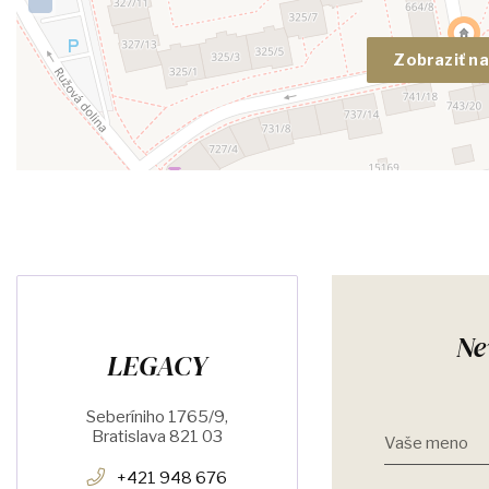
Zobraziť n
Ne
LEGACY
Seberíniho 1765/9,
Bratislava 821 03
Vaše meno
+421 948 676