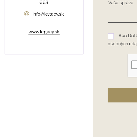
663
info@legacy.sk
www.legacy.sk
Ako Dotk
osobných úda