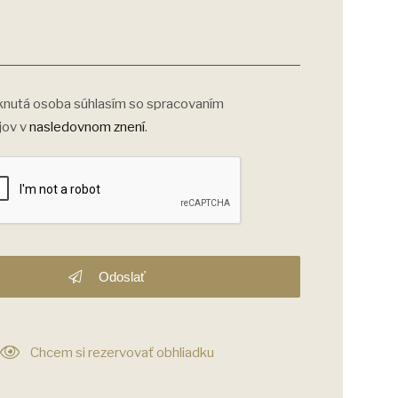
nutá osoba súhlasím so spracovaním
jov v
nasledovnom znení
.
Odoslať
Chcem si rezervovať obhliadku