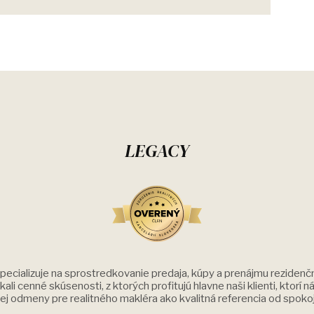
LEGACY
pecializuje na sprostredkovanie predaja, kúpy a prenájmu rezidenčn
ali cenné skúsenosti, z ktorých profitujú hlavne naši klienti, ktorí 
šej odmeny pre realitného makléra ako kvalitná referencia od spoko