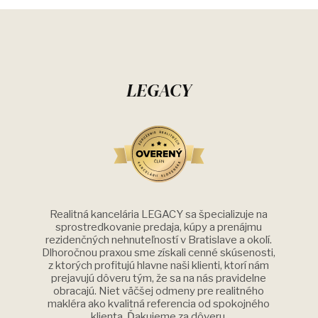
LEGACY
Realitná kancelária LEGACY sa špecializuje na
sprostredkovanie predaja, kúpy a prenájmu
rezidenčných nehnuteľností v Bratislave a okolí.
Dlhoročnou praxou sme získali cenné skúsenosti,
z ktorých profitujú hlavne naši klienti, ktorí nám
prejavujú dôveru tým, že sa na nás pravidelne
obracajú. Niet väčšej odmeny pre realitného
makléra ako kvalitná referencia od spokojného
klienta. Ďakujeme za dôveru.