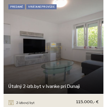
PREDANÉ
VRÁTANE PROVÍZIE
Útulný 2-izb.byt v Ivanke pri Dunaji
SNP, Ivanka pri Dunaji
115.000,- €
2-izbový byt