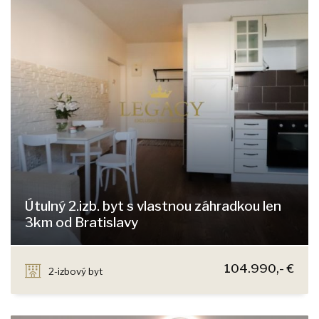
Útulný 2.izb. byt s vlastnou záhradkou len
3km od Bratislavy
M.R. Štefánika, Most pri Bratislave
104.990,- €
2-izbový byt