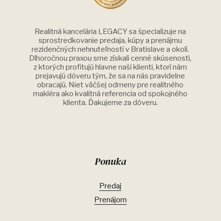
Realitná kancelária LEGACY sa špecializuje na
sprostredkovanie predaja, kúpy a prenájmu
rezidenčných nehnuteľností v Bratislave a okolí.
Dlhoročnou praxou sme získali cenné skúsenosti,
z ktorých profitujú hlavne naši klienti, ktorí nám
prejavujú dôveru tým, že sa na nás pravidelne
obracajú. Niet väčšej odmeny pre realitného
makléra ako kvalitná referencia od spokojného
klienta. Ďakujeme za dôveru.
Ponuka
Predaj
Prenájom