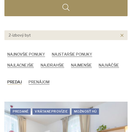
2-izbový byt
NAJNOVŠIE PONUKY
NAJSTARŠIE PONUKY
NAJLACNEJŠIE
NAJDRAHŠIE
NAJMENŠIE
NAJVÄČŠIE
PREDAJ
PRENÁJOM
PREDANÉ
VRÁTANE PROVÍZIE
MOŽNOSŤ HÚ