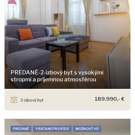
PREDANÉ-2-izbový byt s vysokými
stropmi a príjemnou atmosférou
Palárikova, Bratislava - Staré Mesto
189.990,- €
2-izbový byt
PREDANÉ
VRÁTANE PROVÍZIE
MOŽNOSŤ HÚ