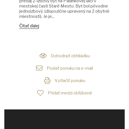
predaj 2-izbový byt na Palárikovej ulici v
mestskej časti Staré Mesto. Byt bol pôvodne
jednoizbový, (dispozične upravený na 2 obytné
miestnosti). Je je...
Čítať ďalej
Dohodnúť obhliadku
Poslať ponuku na e-mail
Vytlačiť ponuku
Pridať medzi obľúbené