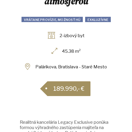
atmosférou
VRÁTANE PROVÍZIE, MOŽNOSŤ HÚ
EXKLUZÍVNE
2-izbový byt
45.38 m²
Palárikova, Bratislava - Staré Mesto
189.990,- €
Realitná kancelária Legacy Exclusive ponúka
formou výhradného zastúpenia majiteľa na