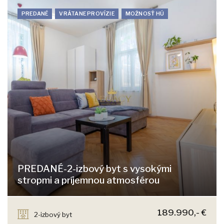
PREDANÉ
VRÁTANE PROVÍZIE
MOŽNOSŤ HÚ
PREDANÉ-2-izbový byt s vysokými
stropmi a príjemnou atmosférou
Palárikova, Bratislava - Staré Mesto
189.990,- €
2-izbový byt