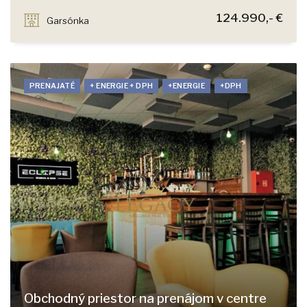
Šoltésovej, Bratislava - Staré Mesto
124.990,- €
Garsónka
PRENAJATÉ
+ ENERGIE + DPH
+ENERGIE
+DPH
Obchodný priestor na prenájom v centre