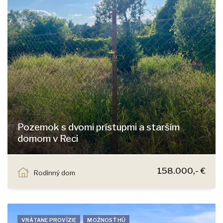
Pozemok s dvomi prístupmi a starším
domom v Reci
Reca
158.000,- €
Rodinný dom
VRÁTANE PROVÍZIE
MOŽNOSŤ HÚ