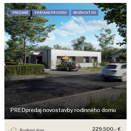
PREDANÉ
VRÁTANE PROVÍZIE
MOŽNOSŤ HÚ
PREDpredaj novostavby rodinného domu
Jastrabia, Chorvátsky Grob
229.500,- €
Rodinný dom