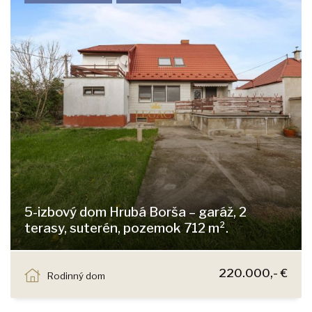
5-izbový dom Hrubá Borša – garáž, 2
terasy, suterén, pozemok 712 m².
Hlavná, Hrubá Borša
220.000,- €
Rodinný dom