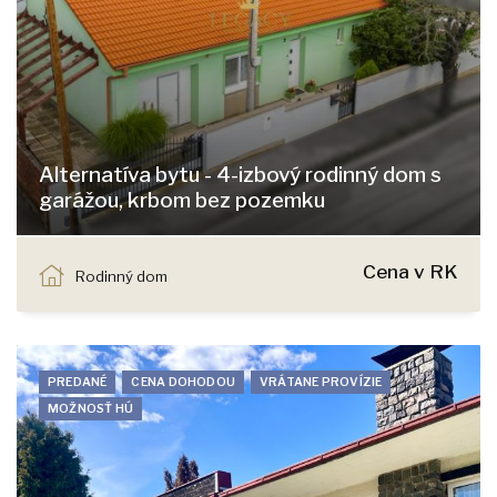
Alternatíva bytu - 4-izbový rodinný dom s
garážou, krbom bez pozemku
Svätoplukova, Bernolákovo
Cena v RK
Rodinný dom
PREDANÉ
CENA DOHODOU
VRÁTANE PROVÍZIE
MOŽNOSŤ HÚ