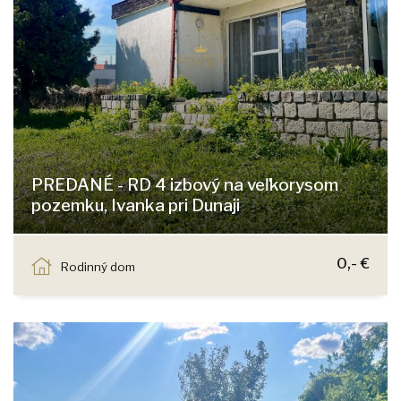
PREDANÉ - RD 4 izbový na veľkorysom
pozemku, Ivanka pri Dunaji
Trenčianska, Ivanka pri Dunaji
0,- €
Rodinný dom