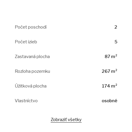
Počet poschodí
2
Počet izieb
5
Zastavaná plocha
87 m²
Rozloha pozemku
267 m²
Úžitková plocha
174 m²
Vlastníctvo
osobné
Zobraziť všetky