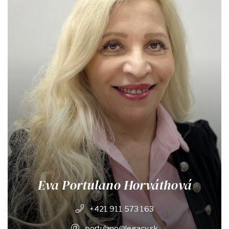
Eva Portulano Horváthová
+421 911 573 163
portulano@legacy.sk