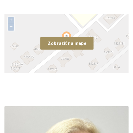
+
−
Zobraziť na mape