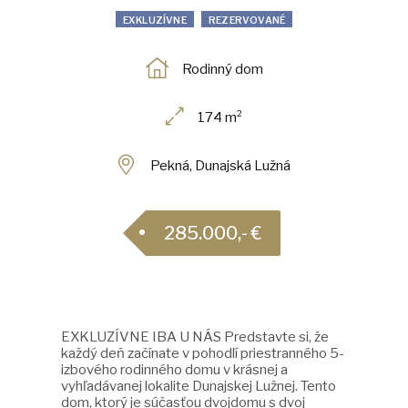
EXKLUZÍVNE
REZERVOVANÉ
Rodinný dom
174 m²
Pekná, Dunajská Lužná
285.000,- €
EXKLUZÍVNE IBA U NÁS Predstavte si, že
každý deň začínate v pohodlí priestranného 5-
izbového rodinného domu v krásnej a
vyhľadávanej lokalite Dunajskej Lužnej. Tento
dom, ktorý je súčasťou dvojdomu s dvoj