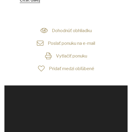
Čítať ďalej
Dohodnúť obhliadku
Poslať ponuku na e-mail
Vytlačiť ponuku
Pridať medzi obľúbené