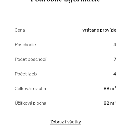
Cena
vrátane provízie
Poschodie
4
Počet poschodí
7
Počet izieb
4
Celková rozloha
88 m²
Úžitková plocha
82 m²
Zobraziť všetky