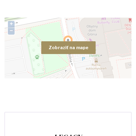
+
−
Zobraziť na mape