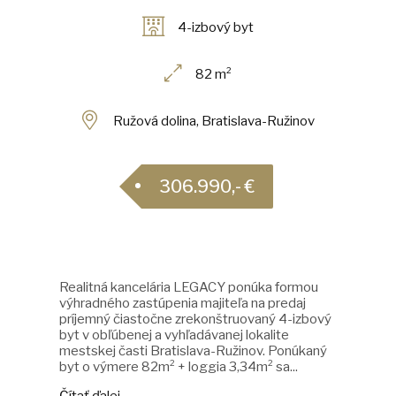
4-izbový byt
82 m²
Ružová dolina, Bratislava-Ružinov
306.990,- €
Realitná kancelária LEGACY ponúka formou
výhradného zastúpenia majiteľa na predaj
príjemný čiastočne zrekonštruovaný 4-izbový
byt v obľúbenej a vyhľadávanej lokalite
mestskej časti Bratislava-Ružinov. Ponúkaný
byt o výmere 82m² + loggia 3,34m² sa...