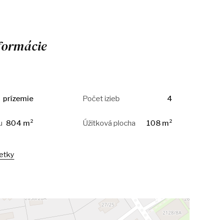
formácie
prízemie
Počet izieb
4
u
804 m²
Úžitková plocha
108 m²
šetky