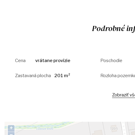
Podrobné in
Cena
vrátane provízie
Poschodie
Zastavaná plocha
201 m²
Rozloha pozemk
Zobraziť v
+
−