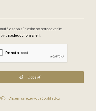
nutá osoba súhlasím so spracovaním
jov v
nasledovnom znení
.
Odoslať
Chcem si rezervovať obhliadku