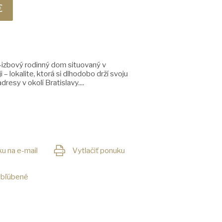
€
-izbový rodinný dom situovaný v
– lokalite, ktorá si dlhodobo drží svoju
resy v okolí Bratislavy....
u na e-mail
Vytlačiť ponuku
obľúbené