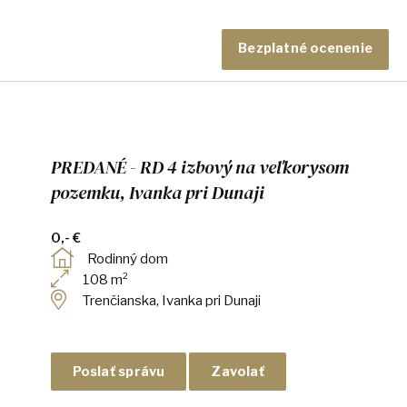
Bezplatné ocenenie
PREDANÉ - RD 4 izbový na veľkorysom
pozemku, Ivanka pri Dunaji
0,- €
Rodinný dom
108 m²
Trenčianska, Ivanka pri Dunaji
Poslať správu
Zavolať