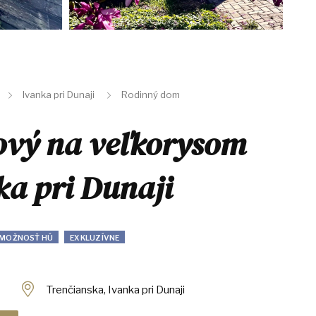
Ivanka pri Dunaji
Rodinný dom
ový na veľkorysom
a pri Dunaji
 MOŽNOSŤ HÚ
EXKLUZÍVNE
Trenčianska, Ivanka pri Dunaji