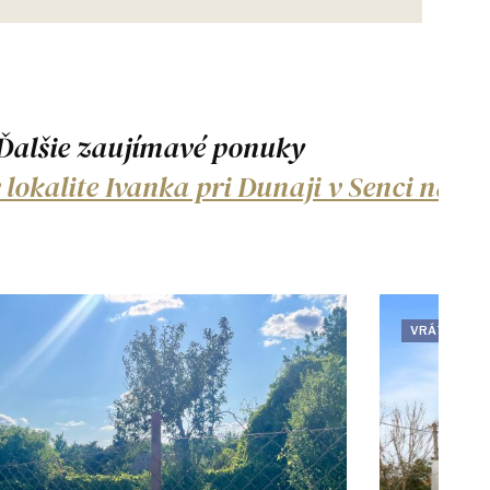
Ďalšie zaujímavé ponuky
okalite Ivanka pri Dunaji v Senci na pr
VRÁTANE PR