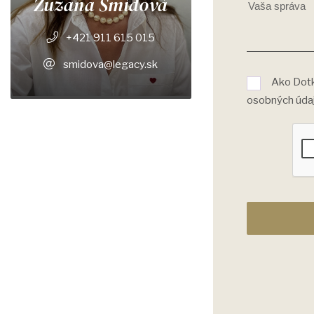
Zuzana Šmídová
+421 911 615 015
smidova@legacy.sk
Ako Dotk
osobných úda