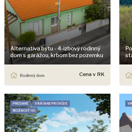
Alternatíva bytu - 4-izbový rodinný
Po
dom s garážou, krbom bez pozemku
st
Svätoplukova, Bernolákovo
Cena v RK
Rodinný dom
PREDANÉ
VRÁTANE PROVÍZIE
VR
MOŽNOSŤ HÚ