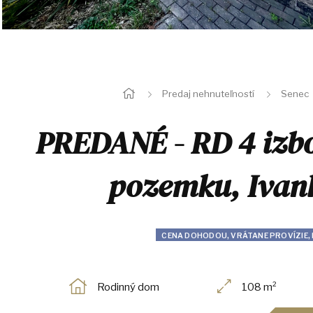
Predaj nehnuteľností
Senec
PREDANÉ - RD 4 izb
pozemku, Ivank
CENA DOHODOU, VRÁTANE PROVÍZIE,
Rodinný dom
108 m²