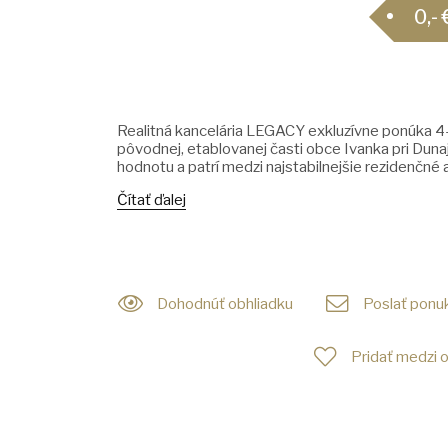
0,- 
Realitná kancelária LEGACY exkluzívne ponúka 4
pôvodnej, etablovanej časti obce Ivanka pri Dunaji 
hodnotu a patrí medzi najstabilnejšie rezidenčné ad
Čítať ďalej
Dohodnúť obhliadku
Poslať ponuk
Pridať medzi 