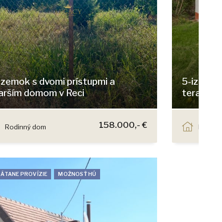
zemok s dvomi prístupmi a
5-izbový
arším domom v Reci
terasy, 
Reca
Hlavná, H
158.000,- €
Rodinný dom
Rodinn
ÁTANE PROVÍZIE
MOŽNOSŤ HÚ